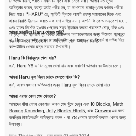
নেভিগেট করুন, প্রতিটি সম্ভাব্য সূত্র এবং চমকে ভরা। আপনি যত সূত্র
আবিষ্কার করেন, রহস্য ততই গভীর হয়, যা আপনাকে মনোমুগ্ধকর বর্ণনার গভীরে
নিয়ে যায়। "HARU" তে, প্রতিটি ক্লিকে আপনি রহস্য সমাধানের দিকে এবং
হারুর নিয়তি উন্মোচন করতে এক ধাপ এগিয়ে যান। আপনি কি কোড ভাঙতে পারবেন
এবং হারুর নিখোঁজ হওয়ার পেছনের সত্য উন্মোচন করতে পারবেন? মোড়, বাঁক এবং
আমরা মোবাইলে Haru খেলতে পারি?
অপ্রত্যাশিত প্রকাশে পূর্ণ একটি রোমাঞ্চকর অ্যাডভেঞ্চারের জন্য নিজেকে প্রস্তুত
না, Haru ডেস্কটপ খেলার জন্য ডিজাইন করা হয়েছে এবং কীবোর্ড বা মাউস দিয়ে
করুন। এখানে Y8.com এ এই গেমটি খেলে উপভোগ করুন!
কম্পিউটারে খেলার জন্য সবচেয়ে উপযোগী।
Haru কি বিনামূল্যে খেলা যায়?
হ্যাঁ, Haru Y8 এ বিনামূল্যে খেলা যায় এবং সরাসরি আপনার ব্রাউজারে চলে।
আমরা Haru ফুল স্ক্রিন মোডে খেলতে পারব কি?
হ্যাঁ, আরও মজাদার অভিজ্ঞতার জন্য Haru ফুল স্ক্রিন মোডে খেলা যাবে।
আমরা এরপর কোন গেম খেলবো?
আমাদের
ধাঁধা গেমস
সেকশনে আরও গেম খুঁজে দেখুন এবং
10 Blocks
,
Math
Boxing Rounding
,
Jelly Blocks Html5
, এবং
Growmi
এর মতো
জনপ্রিয় টাইটেলগুলি আবিষ্কার করুন - যা Y8 গেমসে তাৎক্ষণিকভাবে খেলার জন্য
উপলব্ধ।
বিভাগ:
Thinking গেমস
যুক্ত হয়েছে
07 এপ্রিল 2024