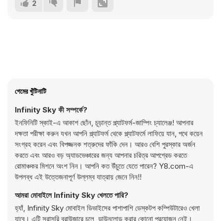
2
গেমের খুঁটিনাটি
Infinity Sky কী সম্পর্কে?
ইনফিনিটি স্কাই-এ আকাশ ছোঁন, চূড়ান্ত প্ল্যাটফর্ম-জাম্পিং চ্যালেঞ্জ! আপনার
দক্ষতা পরীক্ষা করুন যখন আপনি প্ল্যাটফর্ম থেকে প্ল্যাটফর্মে লাফিয়ে যান, পথে কয়েন
সংগ্রহ করেন এবং বিপজ্জনক শত্রুদের ফাঁকি দেন। আরও বেশি পুরস্কার অর্জন
করতে এবং আরও বড় অ্যাডভেঞ্চারের জন্য আপনার চরিত্র আপগ্রেড করতে
রোমাঞ্চকর মিশনে অংশ নিন। আপনি কত উঁচুতে যেতে পারেন? Y8.com-এ
উপলব্ধ এই উত্তেজনাপূর্ণ উল্লম্ব যাত্রায় জেনে নিন!!
আমরা মোবাইলে Infinity Sky খেলতে পারি?
হ্যাঁ, Infinity Sky মোবাইল ডিভাইসের পাশাপাশি ডেস্কটপ কম্পিউটারেও খেলা
যাবে। এটি সরাসরি ব্রাউজারে চলে, ডাউনলোড করার কোনো প্রয়োজন নেই।