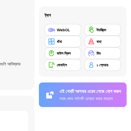
ট্যাগ
WebGL
টাচস্ক্রিন
ধাঁধা
বাধা
মাউস স্কিল
মিম
গুলি আবিষ্কার
মোবাইল
১ প্লেয়ার
এই গেমটি আপনার ওয়েব পেজে যোগ করুন
সহজ কোড লাইনটি এম্বেড করার মাধ্যমে