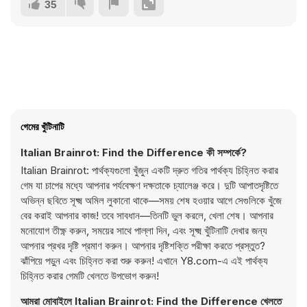
35
গেমের খুঁটিনাটি
Italian Brainrot: Find the Difference কী সম্পর্কে?
Italian Brainrot: পার্থক্যগুলো খুঁজুন একটি দ্রুত গতির পার্থক্য চিহ্নিত করার
গেম যা চাপের মধ্যে আপনার পর্যবেক্ষণ দক্ষতাকে চ্যালেঞ্জ করে। দুটি আপাতদৃষ্টিতে
অভিন্ন ছবিতে সূক্ষ্ম অমিল লুকানো থাকে—সময় শেষ হওয়ার আগে সেগুলিকে খুঁজে
বের করাই আপনার কাজ! তবে সাবধান—তিনটি ভুল করলে, খেলা শেষ। আপনার
মনোযোগ তীক্ষ্ণ করুন, সময়ের সাথে পাল্লা দিন, এবং সূক্ষ্ম খুঁটিনাটি দেখার জন্য
আপনার প্রখর দৃষ্টি প্রমাণ করুন। আপনার দৃষ্টিশক্তি পরীক্ষা করতে প্রস্তুত?
ঝাঁপিয়ে পড়ুন এবং চিহ্নিত করা শুরু করুন! এখানে Y8.com-এ এই পার্থক্য
চিহ্নিত করার গেমটি খেলতে উপভোগ করুন!
আমরা মোবাইলে Italian Brainrot: Find the Difference খেলতে