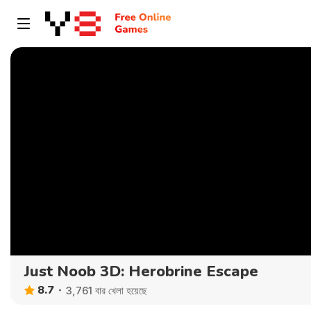
Just Noob 3D: Herobrine Escape
8.7
3,761 বার খেলা হয়েছে