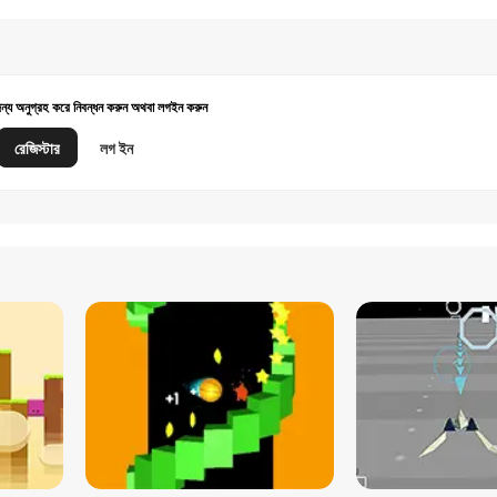
জন্য অনুগ্রহ করে নিবন্ধন করুন অথবা লগইন করুন
রেজিস্টার
লগ ইন