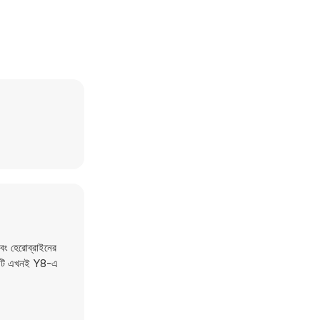
বং হেরোব্রাইনের
গেমটি এখনই Y8-এ