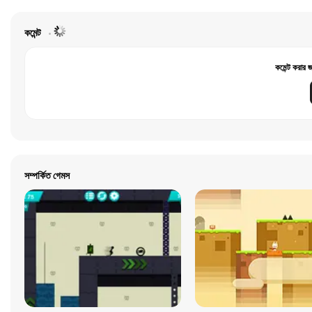
কমেন্ট
কমেন্ট করার 
সম্পর্কিত গেমস