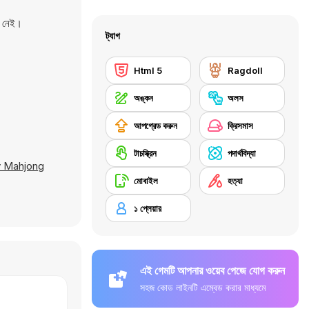
ন নেই।
ট্যাগ
Html 5
Ragdoll
অঙ্কন
অলস
আপগ্রেড করুন
ক্রিসমাস
টাচস্ক্রিন
পদার্থবিদ্যা
 Mahjong
মোবাইল
হত্যা
১ প্লেয়ার
এই গেমটি আপনার ওয়েব পেজে যোগ করুন
সহজ কোড লাইনটি এম্বেড করার মাধ্যমে