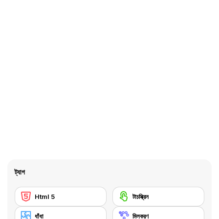
ট্যাগ
Html 5
টাচস্ক্রিন
ধাঁধা
মিলকরণ