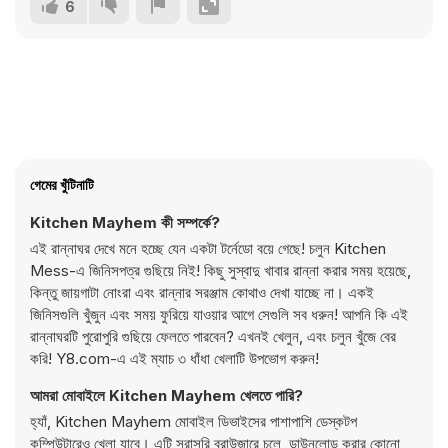
6
গেমের খুঁটিনাটি
Kitchen Mayhem কী সম্পর্কে?
এই রান্নাঘর দেখে মনে হচ্ছে যেন একটা টর্নেডো বয়ে গেছে! চলুন Kitchen
Mess-এ জিনিসপত্র গুছিয়ে নিই! কিছু সুস্বাদু খাবার রান্না করার সময় হয়েছে,
কিন্তু জায়গাটা নোংরা এবং রান্নার সরঞ্জাম কোথাও দেখা যাচ্ছে না। একই
জিনিসগুলি খুঁজুন এবং সময় ফুরিয়ে যাওয়ার আগে সেগুলি সব ধরুন! আপনি কি এই
রান্নাঘরটি পুরোপুরি গুছিয়ে ফেলতে পারবেন? এখনই খেলুন, এবং চলুন খুঁজে বের
করি! Y8.com-এ এই ম্যাচ ৩ ধাঁধা খেলাটি উপভোগ করুন!
আমরা মোবাইলে Kitchen Mayhem খেলতে পারি?
হ্যাঁ, Kitchen Mayhem মোবাইল ডিভাইসের পাশাপাশি ডেস্কটপ
কম্পিউটারেও খেলা যাবে। এটি সরাসরি ব্রাউজারে চলে, ডাউনলোড করার কোনো