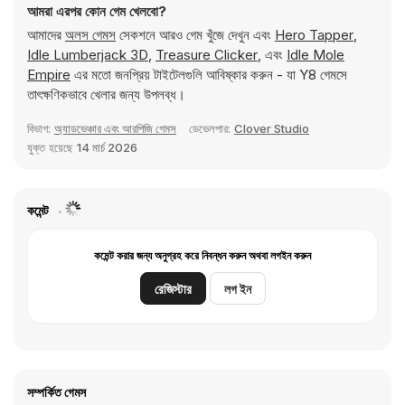
আমরা এরপর কোন গেম খেলবো?
আমাদের
অলস গেমস
সেকশনে আরও গেম খুঁজে দেখুন এবং
Hero Tapper
,
Idle Lumberjack 3D
,
Treasure Clicker
, এবং
Idle Mole
Empire
এর মতো জনপ্রিয় টাইটেলগুলি আবিষ্কার করুন - যা Y8 গেমসে
তাৎক্ষণিকভাবে খেলার জন্য উপলব্ধ।
বিভাগ:
অ্যাডভেঞ্চার এবং আরপিজি গেমস
ডেভেলপার:
Clover Studio
যুক্ত হয়েছে
14 মার্চ 2026
কমেন্ট
কমেন্ট করার জন্য অনুগ্রহ করে নিবন্ধন করুন অথবা লগইন করুন
রেজিস্টার
লগ ইন
সম্পর্কিত গেমস