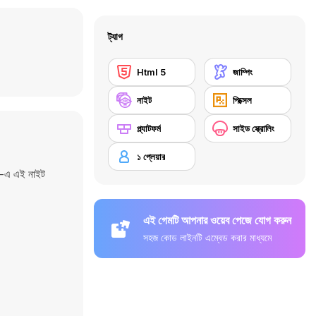
ট্যাগ
Html 5
জাম্পিং
নাইট
পিক্সেল
প্ল্যাটফর্ম
সাইড স্ক্রোলিং
১ প্লেয়ার
om-এ এই নাইট
এই গেমটি আপনার ওয়েব পেজে যোগ করুন
সহজ কোড লাইনটি এম্বেড করার মাধ্যমে