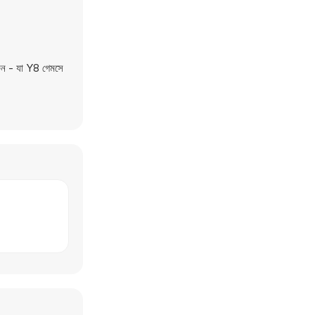
ুন - যা Y8 গেমসে