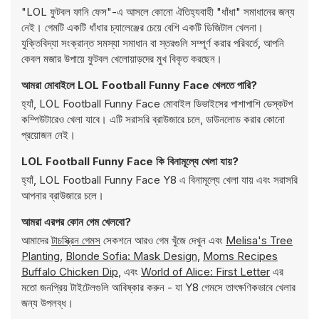
"LOL ফুটবল ফানি ফেস"-এ আসলে কোনো ঐতিহ্যবাহী "ধাঁধা" সমাধানের জন্য
নেই। গেমটি একটি ধাঁধার চ্যালেঞ্জের চেয়ে বেশি একটি ডিজিটাল খেলনা।
যুক্তিবিদ্যা সংক্রান্ত সমস্যা সমাধান বা স্তরগুলি সম্পূর্ণ করার পরিবর্তে, আপনি
কেবল মজার উপায়ে ফুটবল খেলোয়াড়দের মুখ বিকৃত করছেন।
আমরা মোবাইলে LOL Football Funny Face খেলতে পারি?
হ্যাঁ, LOL Football Funny Face মোবাইল ডিভাইসের পাশাপাশি ডেস্কটপ
কম্পিউটারেও খেলা যাবে। এটি সরাসরি ব্রাউজারে চলে, ডাউনলোড করার কোনো
প্রয়োজন নেই।
LOL Football Funny Face কি বিনামূল্যে খেলা যায়?
হ্যাঁ, LOL Football Funny Face Y8 এ বিনামূল্যে খেলা যায় এবং সরাসরি
আপনার ব্রাউজারে চলে।
আমরা এরপর কোন গেম খেলবো?
আমাদের
টাচস্ক্রিন গেমস
সেকশনে আরও গেম খুঁজে দেখুন এবং
Melisa's Tree
Planting
,
Blonde Sofia: Mask Design
,
Moms Recipes
Buffalo Chicken Dip
, এবং
World of Alice: First Letter
এর
মতো জনপ্রিয় টাইটেলগুলি আবিষ্কার করুন - যা Y8 গেমসে তাৎক্ষণিকভাবে খেলার
জন্য উপলব্ধ।