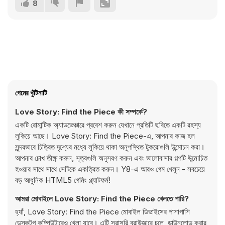
8
গেমের খুঁটিনাটি
Love Story: Find the Piece কী সম্পর্কে?
একটি রোমান্টিক অ্যাডভেঞ্চারে প্রবেশ করুন যেখানে প্রতিটি ছবিতে একটি রহস্য
লুকিয়ে আছে। Love Story: Find the Piece-এ, আপনার কাজ হল
সুন্দরভাবে চিত্রিত দৃশ্যের মধ্যে লুকিয়ে থাকা অনুপস্থিত টুকরোগুলি উন্মোচন করা।
আপনার চোখ তীক্ষ্ণ করুন, সূত্রগুলি অনুসরণ করুন এবং ভালোবাসার গল্পটি উন্মোচিত
হওয়ার সাথে সাথে সেটিকে একত্রিত করুন। Y8-এ আরও গেম খেলুন - সবচেয়ে
বড় আধুনিক HTML5 গেমিং প্ল্যাটফর্ম!
আমরা মোবাইলে Love Story: Find the Piece খেলতে পারি?
হ্যাঁ, Love Story: Find the Piece মোবাইল ডিভাইসের পাশাপাশি
ডেস্কটপ কম্পিউটারেও খেলা যাবে। এটি সরাসরি ব্রাউজারে চলে, ডাউনলোড করার