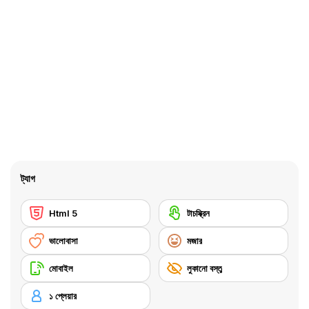
ট্যাগ
Html 5
টাচস্ক্রিন
ভালোবাসা
মজার
মোবাইল
লুকানো বস্তু
১ প্লেয়ার