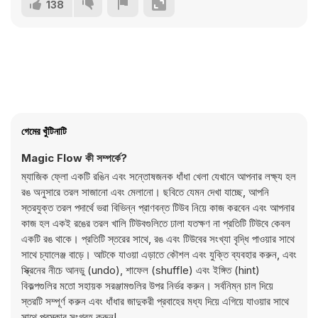
138
গেমের খুঁটিনাটি
Magic Flow কী সম্পর্কে?
ম্যাজিক ফ্লো একটি রঙিন এবং সন্তোষজনক ধাঁধা খেলা যেখানে আপনার লক্ষ্য হল
রঙ অনুসারে তরল সাজানো এবং মেলানো। ছবিতে যেমন দেখা যাচ্ছে, আপনি
স্তরযুক্ত তরল পদার্থে ভরা বিভিন্ন প্রাণবন্ত টিউব নিয়ে কাজ করবেন এবং আপনার
কাজ হল একই রঙের তরল খালি টিউবগুলিতে ঢালা যতক্ষণ না প্রতিটি টিউবে কেবল
একটি রঙ থাকে। প্রতিটি স্তরের সাথে, রঙ এবং টিউবের সংখ্যা বৃদ্ধি পাওয়ার সাথে
সাথে চ্যালেঞ্জ বাড়ে। আটকে যাওয়া এড়াতে কৌশল এবং যুক্তি ব্যবহার করুন, এবং
স্ক্রিনের নীচে আনডু (undo), শাফেল (shuffle) এবং ইঙ্গিত (hint)
বিকল্পগুলির মতো সহায়ক সরঞ্জামগুলির উপর নির্ভর করুন। সর্বনিম্ন চাল দিয়ে
স্তরটি সম্পূর্ণ করুন এবং ধাঁধার জাদুকরী প্রবাহের মধ্য দিয়ে এগিয়ে যাওয়ার সাথে
সাথে পুরস্কার সংগ্রহ করুন!