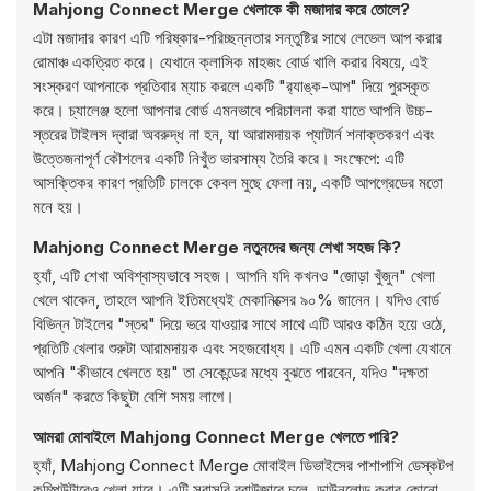
Mahjong Connect Merge খেলাকে কী মজাদার করে তোলে?
এটা মজাদার কারণ এটি পরিষ্কার-পরিচ্ছন্নতার সন্তুষ্টির সাথে লেভেল আপ করার
রোমাঞ্চ একত্রিত করে। যেখানে ক্লাসিক মাহজং বোর্ড খালি করার বিষয়ে, এই
সংস্করণ আপনাকে প্রতিবার ম্যাচ করলে একটি "র‍্যাঙ্ক-আপ" দিয়ে পুরস্কৃত
করে। চ্যালেঞ্জ হলো আপনার বোর্ড এমনভাবে পরিচালনা করা যাতে আপনি উচ্চ-
স্তরের টাইলস দ্বারা অবরুদ্ধ না হন, যা আরামদায়ক প্যাটার্ন শনাক্তকরণ এবং
উত্তেজনাপূর্ণ কৌশলের একটি নিখুঁত ভারসাম্য তৈরি করে। সংক্ষেপে: এটি
আসক্তিকর কারণ প্রতিটি চালকে কেবল মুছে ফেলা নয়, একটি আপগ্রেডের মতো
মনে হয়।
Mahjong Connect Merge নতুনদের জন্য শেখা সহজ কি?
হ্যাঁ, এটি শেখা অবিশ্বাস্যভাবে সহজ। আপনি যদি কখনও "জোড়া খুঁজুন" খেলা
খেলে থাকেন, তাহলে আপনি ইতিমধ্যেই মেকানিক্সের ৯০% জানেন। যদিও বোর্ড
বিভিন্ন টাইলের "স্তর" দিয়ে ভরে যাওয়ার সাথে সাথে এটি আরও কঠিন হয়ে ওঠে,
প্রতিটি খেলার শুরুটা আরামদায়ক এবং সহজবোধ্য। এটি এমন একটি খেলা যেখানে
আপনি "কীভাবে খেলতে হয়" তা সেকেন্ডের মধ্যে বুঝতে পারবেন, যদিও "দক্ষতা
অর্জন" করতে কিছুটা বেশি সময় লাগে।
আমরা মোবাইলে Mahjong Connect Merge খেলতে পারি?
হ্যাঁ, Mahjong Connect Merge মোবাইল ডিভাইসের পাশাপাশি ডেস্কটপ
কম্পিউটারেও খেলা যাবে। এটি সরাসরি ব্রাউজারে চলে, ডাউনলোড করার কোনো