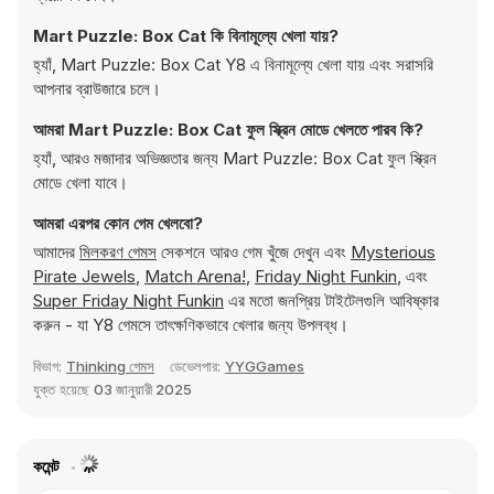
Mart Puzzle: Box Cat কি বিনামূল্যে খেলা যায়?
হ্যাঁ, Mart Puzzle: Box Cat Y8 এ বিনামূল্যে খেলা যায় এবং সরাসরি
আপনার ব্রাউজারে চলে।
আমরা Mart Puzzle: Box Cat ফুল স্ক্রিন মোডে খেলতে পারব কি?
হ্যাঁ, আরও মজাদার অভিজ্ঞতার জন্য Mart Puzzle: Box Cat ফুল স্ক্রিন
মোডে খেলা যাবে।
আমরা এরপর কোন গেম খেলবো?
আমাদের
মিলকরণ গেমস
সেকশনে আরও গেম খুঁজে দেখুন এবং
Mysterious
Pirate Jewels
,
Match Arena!
,
Friday Night Funkin
, এবং
Super Friday Night Funkin
এর মতো জনপ্রিয় টাইটেলগুলি আবিষ্কার
করুন - যা Y8 গেমসে তাৎক্ষণিকভাবে খেলার জন্য উপলব্ধ।
বিভাগ:
Thinking গেমস
ডেভেলপার:
YYGGames
যুক্ত হয়েছে
03 জানুয়ারী 2025
কমেন্ট