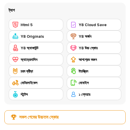
ট্যাগ
Html 5
Y8 Cloud Save
Y8 Originals
Y8 অর্জন
Y8 অ্যাকাউন্ট
Y8 উচ্চ স্কোর
অ্যাড্রেনালিন
আপগ্রেড করুন
চরম ক্রীড়া
টাচস্ক্রিন
মোটরসাইকেল
মোবাইল
স্টান্টস
১ প্লেয়ার
সকল গেমের উচ্চতম স্কোর