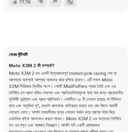
77.7K
গেমের খুঁটিনাটি
Moto X3M 2 কী সম্পর্কে?
Moto X3M 2 হল একটি উত্তেজনাপূর্ণ motorcycle racing গেম যা
আপনাকে অবশ্যই আপনার আসনের ধারে বসিয়ে রাখবে। এটি সফল Moto
X3M সিরিজের দ্বিতীয় অংশ। গেমটি MadPuffers দ্বারা তৈরি এবং এর
বৈশিষ্ট্য হল দ্রুত গতির গেমপ্লে এবং প্রতিযোগিতামূলক বাধা যার জন্য প্রয়োজনীয়
সুনির্দিষ্ট কন্ট্রোল এবং দ্রুত প্রতিবর্তন। গেমটিতে ২৫ টি লেভেল রয়েছে যা বিভিন্ন
বাধা এবং অসুবিধা পূর্ণ, যেগুলি আপনাকে অতিক্রম করতে হবে রেস জিতে পরবর্তী
লেভেলে যেতে। আপনি সময়সীমার মধ্যে লেভেল অর্জন করে প্রাপ্ত স্টার দিয়ে
একাধিক বাইক আনলকও করতে পারেন। Moto X3M 2 এর অন্যতম বৈশিষ্ট্য
হল এর মসৃণ এবং স্বজ্ঞাত নিয়ন্ত্রণ। আপনি যদি একটি রোমাঞ্চকর
motorcycle racing গেম খুঁজছেন যা আপনার দক্ষতা পরীক্ষা করবে এবং