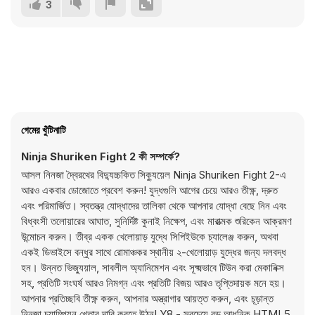
3
গেমের খুঁটিনাটি
Ninja Shuriken Fight 2 কী সম্পর্কে?
আসল নিনজা দ্বৈরথের বিদ্যুচ্চকিত সিক্যুয়েল Ninja Shuriken Fight 2-এ
আরও একবার ডোজোতে প্রবেশ করুন! যুদ্ধগুলি আগের চেয়ে আরও তীক্ষ্ণ, দ্রুত
এবং পরিমার্জিত। স্বতন্ত্র যোদ্ধাদের তালিকা থেকে আপনার যোদ্ধা বেছে নিন এবং
বিধ্বংসী তলোয়ারের আঘাত, সুনির্দিষ্ট কুনাই নিক্ষেপ, এবং মারাত্মক শুরিকেন আক্রমণ
উন্মোচন করুন। তীব্র একক খেলোয়াড় যুদ্ধে সিপিইউকে চ্যালেঞ্জ করুন, অথবা
একই ডিভাইসে বন্ধুর সাথে রোমাঞ্চকর স্থানীয় ২-খেলোয়াড় যুদ্ধের জন্য দলবদ্ধ
হন। উন্নত ভিজ্যুয়াল, সাবলীল অ্যানিমেশন এবং সূক্ষ্মভাবে টিউন করা মেকানিক্স
সহ, প্রতিটি সংঘর্ষ আরও নিমগ্ন এবং প্রতিটি বিজয় আরও তৃপ্তিদায়ক মনে হয়।
আপনার প্রতিচ্ছবি তীক্ষ্ণ করুন, আপনার অস্ত্রাগার আয়ত্ত করুন, এবং চূড়ান্ত
নিনজা চ্যাম্পিয়ন খেতাব দাবি করতে উঠুন! Y8 - সবচেয়ে বড় আধুনিক HTML5