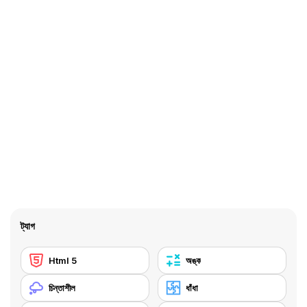
ট্যাগ
Html 5
অঙ্ক
চিন্তাশীল
ধাঁধা