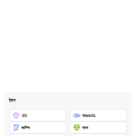
ট্যাগ
3D
WebGL
জাম্পিং
দানব