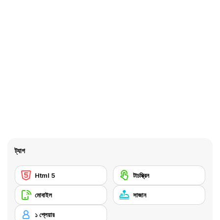
ট্যাগ
Html 5
টাচস্ক্রিন
মোবাইল
সাজান
১ প্লেয়ার