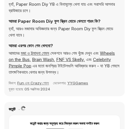
হ্যাঁ, Paper Room Diy Y8 এ বিনামূল্যে খেলা যায় এবং সরাসরি আপনার
ব্রাউজারে চলে।
আমরা Paper Room Diy ফুল স্ক্রিন মোডে খেলতে পারব কি?
হ্যাঁ, আরও মজাদার অভিজ্ঞতার জন্য Paper Room Diy ফুল স্ক্রিন মোডে
খেলা যাবে।
আমরা এরপর কোন গেম খেলবো?
আমাদের
মজা ও উন্মাদনা গেমস
সেকশনে আরও গেম খুঁজে দেখুন এবং
Wheels
on the Bus
,
Brain Wash
,
FNF VS Skelly
, এবং
Celebrity
Pimple Pop
এর মতো জনপ্রিয় টাইটেলগুলি আবিষ্কার করুন - যা Y8 গেমসে
তাৎক্ষণিকভাবে খেলার জন্য উপলব্ধ।
বিভাগ:
Fun এবং Crazy গেমস
ডেভেলপার:
YYGGames
যুক্ত হয়েছে
05 অক্টোবর 2024
কমেন্ট
কমেন্ট করার জন্য অনুগ্রহ করে নিবন্ধন করুন অথবা লগইন করুন