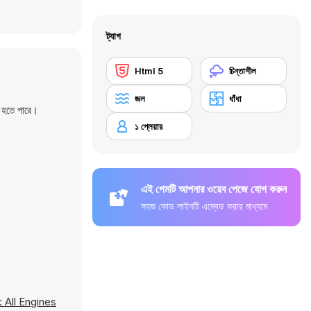
ট্যাগ
Html 5
চিন্তাশীল
জল
ধাঁধা
ত হতে পারে।
১ প্লেয়ার
এই গেমটি আপনার ওয়েব পেজে যোগ করুন
সহজ কোড লাইনটি এম্বেড করার মাধ্যমে
 All Engines