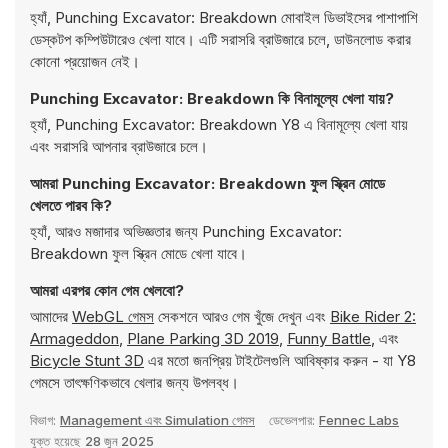
হ্যাঁ, Punching Excavator: Breakdown মোবাইল ডিভাইসের পাশাপাশি
ডেস্কটপ কম্পিউটারেও খেলা যাবে। এটি সরাসরি ব্রাউজারে চলে, ডাউনলোড করার
কোনো প্রয়োজন নেই।
Punching Excavator: Breakdown কি বিনামূল্যে খেলা যায়?
হ্যাঁ, Punching Excavator: Breakdown Y8 এ বিনামূল্যে খেলা যায়
এবং সরাসরি আপনার ব্রাউজারে চলে।
আমরা Punching Excavator: Breakdown ফুল স্ক্রিন মোডে
খেলতে পারব কি?
হ্যাঁ, আরও মজাদার অভিজ্ঞতার জন্য Punching Excavator:
Breakdown ফুল স্ক্রিন মোডে খেলা যাবে।
আমরা এরপর কোন গেম খেলবো?
আমাদের
WebGL গেমস
সেকশনে আরও গেম খুঁজে দেখুন এবং
Bike Rider 2:
Armageddon
,
Plane Parking 3D 2019
,
Funny Battle
, এবং
Bicycle Stunt 3D
এর মতো জনপ্রিয় টাইটেলগুলি আবিষ্কার করুন - যা Y8
গেমসে তাৎক্ষণিকভাবে খেলার জন্য উপলব্ধ।
বিভাগ:
Management এবং Simulation গেমস
ডেভেলপার:
Fennec Labs
যুক্ত হয়েছে
28 জুন 2025