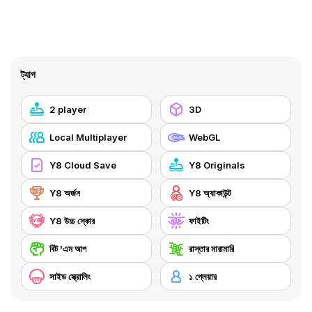
ট্যাগ
2 player
3D
Local Multiplayer
WebGL
Y8 Cloud Save
Y8 Originals
Y8 অর্জন
Y8 অ্যাকাউন্ট
Y8 উচ্চ স্কোর
ফাইটিং
বিট 'এম আপ
রাস্তার মারামারি
সাইড স্ক্রোলিং
১ প্লেয়ার