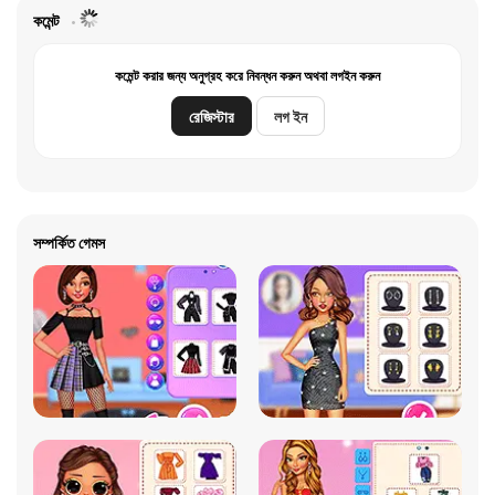
কমেন্ট
কমেন্ট করার জন্য অনুগ্রহ করে নিবন্ধন করুন অথবা লগইন করুন
রেজিস্টার
লগ ইন
সম্পর্কিত গেমস