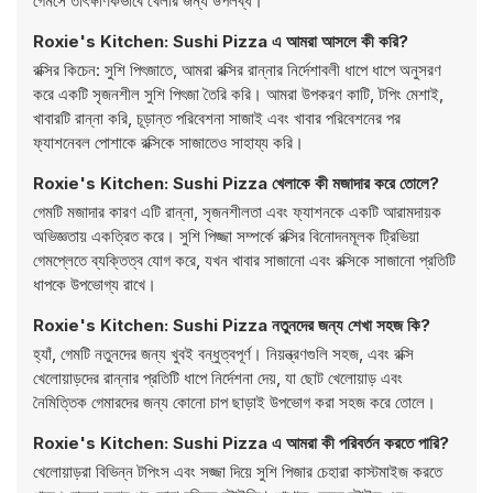
গেমসে তাৎক্ষণিকভাবে খেলার জন্য উপলব্ধ।
Roxie's Kitchen: Sushi Pizza এ আমরা আসলে কী করি?
রক্সির কিচেন: সুশি পিৎজাতে, আমরা রক্সির রান্নার নির্দেশাবলী ধাপে ধাপে অনুসরণ
করে একটি সৃজনশীল সুশি পিৎজা তৈরি করি। আমরা উপকরণ কাটি, টপিং মেশাই,
খাবারটি রান্না করি, চূড়ান্ত পরিবেশনা সাজাই এবং খাবার পরিবেশনের পর
ফ্যাশনেবল পোশাকে রক্সিকে সাজাতেও সাহায্য করি।
Roxie's Kitchen: Sushi Pizza খেলাকে কী মজাদার করে তোলে?
গেমটি মজাদার কারণ এটি রান্না, সৃজনশীলতা এবং ফ্যাশনকে একটি আরামদায়ক
অভিজ্ঞতায় একত্রিত করে। সুশি পিজ্জা সম্পর্কে রক্সির বিনোদনমূলক ট্রিভিয়া
গেমপ্লেতে ব্যক্তিত্ব যোগ করে, যখন খাবার সাজানো এবং রক্সিকে সাজানো প্রতিটি
ধাপকে উপভোগ্য রাখে।
Roxie's Kitchen: Sushi Pizza নতুনদের জন্য শেখা সহজ কি?
হ্যাঁ, গেমটি নতুনদের জন্য খুবই বন্ধুত্বপূর্ণ। নিয়ন্ত্রণগুলি সহজ, এবং রক্সি
খেলোয়াড়দের রান্নার প্রতিটি ধাপে নির্দেশনা দেয়, যা ছোট খেলোয়াড় এবং
নৈমিত্তিক গেমারদের জন্য কোনো চাপ ছাড়াই উপভোগ করা সহজ করে তোলে।
Roxie's Kitchen: Sushi Pizza এ আমরা কী পরিবর্তন করতে পারি?
খেলোয়াড়রা বিভিন্ন টপিংস এবং সজ্জা দিয়ে সুশি পিজার চেহারা কাস্টমাইজ করতে