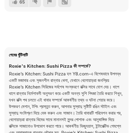
65
গেমের খুঁটিনাটি
Roxie's Kitchen: Sushi Pizza কী সম্পর্কে?
Roxie’s Kitchen: Sushi Pizza হল Y8.com-এ বিশেষভাবে উপলব্ধ
একটি মজাদার এবং সৃজনশীল রান্নার খেলা, যেখানে খেলোয়াড়রা জনপ্রিয়
Roxie’s Kitchen সিরিজের সর্বশেষ সংস্করণে রক্সির সাথে যোগ দেয়। ধাপে
ধাপে রান্নার নির্দেশাবলী অনুসরণ করে একটি অনন্য সুশি পিৎজা তৈরি করতে শিখুন,
যখন রক্সি পথ চলতে এই খাবার সম্পর্কে আকর্ষণীয় তথ্য ও ঘটনা শেয়ার করে।
উপকরণ মেশান, টপিং প্রস্তুত করুন, আপনার সুস্বাদু সৃষ্টিটি রঙিন স্টাইল এবং
সুস্বাদু সংমিশ্রণ দিয়ে বেক করুন এবং সাজান। তৈরি খাবারটি পরিবেশন করার পর,
খেলোয়াড়রা রান্নার থিমের সাথে মানানসই সুন্দর পোশাক এবং আনুষাঙ্গিক দিয়ে
রক্সিকে সাজানোও উপভোগ করতে পারে। আকর্ষণীয় ভিজ্যুয়াল, ইন্টারেক্টিভ গেমপ্লে
এবং আরামদায়ক রান্নার কৌশল সহ, Roxie’s Kitchen: Sushi Pizza