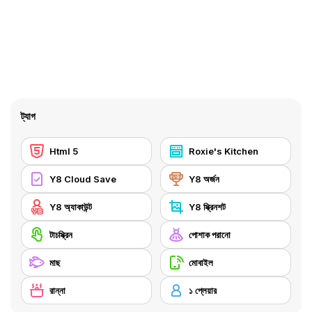
ট্যাগ
Html 5
Roxie's Kitchen
Y8 Cloud Save
Y8 অর্জন
Y8 অ্যাকাউন্ট
Y8 স্ক্রিনশট
টাচস্ক্রিন
পোশাক পরানো
মাছ
মোবাইল
রান্না
১ প্লেয়ার