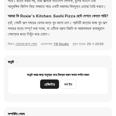
পারে। রান্না করার পর, তারা রক্সিকে স্টাইলিশ পোশাক, চুলের স্টাইল এবং
আনুষঙ্গিক জিনিস দিয়ে সাজাতে পারে একটি মজাদার থিমযুক্ত চেহারা তৈরি করতে।
আমরা কি Roxie's Kitchen: Sushi Pizza ছোট সেশনে খেলতে পারি?
হ্যাঁ, গেমটি অল্প সময়ের খেলার জন্য খুব ভালো চলে। প্রতিটি রান্নার কাজ খুব অল্প
সময়ের মধ্যে সম্পূর্ণ করা সহজ, যা এটিকে দ্রুত বিরতি বা আরামদায়ক ক্যাজুয়াল
গেমপ্লের জন্য নিখুঁত করে তোলে।
বিভাগ:
মেয়েদের জন্য গেমস
ডেভেলপার:
Y8 Studio
যুক্ত হয়েছে
25 মে 2026
কমেন্ট
কমেন্ট করার জন্য অনুগ্রহ করে নিবন্ধন করুন অথবা লগইন করুন
রেজিস্টার
লগ ইন
সম্পর্কিত গেমস