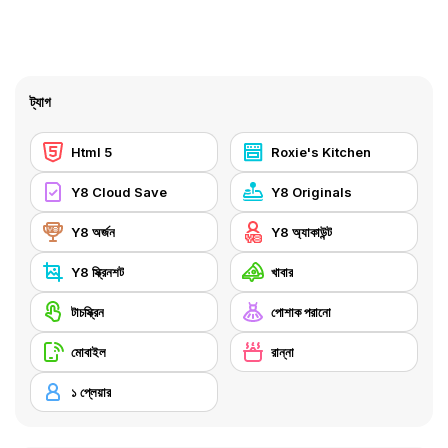
ট্যাগ
Html 5
Roxie's Kitchen
Y8 Cloud Save
Y8 Originals
Y8 অর্জন
Y8 অ্যাকাউন্ট
Y8 স্ক্রিনশট
খাবার
টাচস্ক্রিন
পোশাক পরানো
মোবাইল
রান্না
১ প্লেয়ার