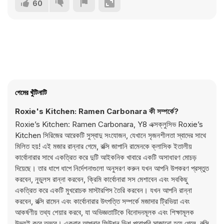
60
গেমের খুঁটিনাটি
Roxie's Kitchen: Ramen Carbonara কী সম্পর্কে?
Roxie’s Kitchen: Ramen Carbonara, Y8 এক্সক্লুসিভ Roxie’s
Kitchen সিরিজের আরেকটি সুস্বাদু সংযোজন, যেখানে সৃজনশীলতা স্বাদের সাথে
মিলিত হয়! এই মজার রান্নার গেমে, রক্সি জাপানি রামেনকে ক্লাসিক ইতালীয়
কার্বোনারার সাথে একত্রিত করে দুটি আইকনিক খাবারে একটি অসাধারণ মোচড়
দিয়েছে। তার ধাপে ধাপে নির্দেশনাগুলো অনুসরণ করুন যখন আপনি উপকরণ প্রস্তুত
করবেন, নুডুলস রান্না করবেন, ক্রিমি কার্বোনারা সস মেশাবেন এবং সবকিছু
একত্রিত করে একটি মুখরোচক মাস্টারপিস তৈরি করবেন। যখন আপনি রান্না
করবেন, রক্সি রামেন এবং কার্বোনারার উৎপত্তি সম্পর্কে মজাদার ট্রিভিয়া এবং
আকর্ষণীয় তথ্য শেয়ার করবে, যা অভিজ্ঞতাটিকে বিনোদনমূলক এবং শিক্ষামূলক
উভয়ই করে তুলবে। একবার আপনার ফিউশন ডিশ পুরোপুরি সাজানো হয়ে গেলে, রক্সি