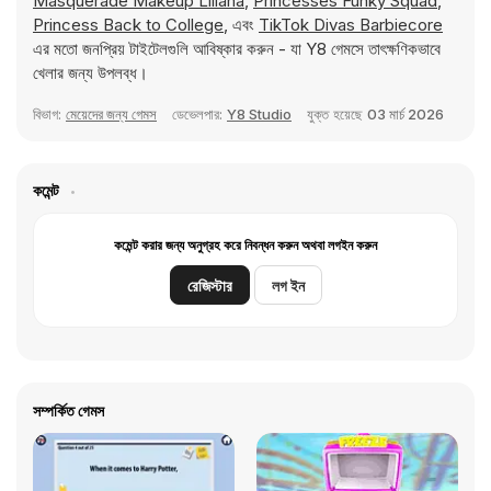
Masquerade Makeup Liliana
,
Princesses Funky Squad
,
Princess Back to College
, এবং
TikTok Divas Barbiecore
এর মতো জনপ্রিয় টাইটেলগুলি আবিষ্কার করুন - যা Y8 গেমসে তাৎক্ষণিকভাবে
খেলার জন্য উপলব্ধ।
বিভাগ:
মেয়েদের জন্য গেমস
ডেভেলপার:
Y8 Studio
যুক্ত হয়েছে
03 মার্চ 2026
কমেন্ট
কমেন্ট করার জন্য অনুগ্রহ করে নিবন্ধন করুন অথবা লগইন করুন
রেজিস্টার
লগ ইন
সম্পর্কিত গেমস