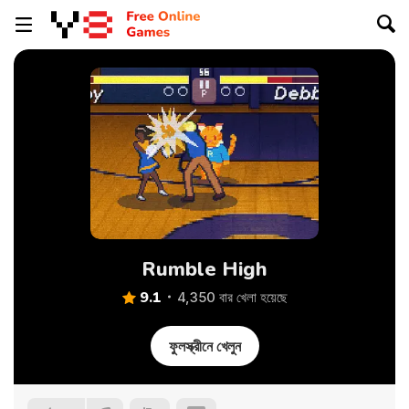
Rumble High
9.1
4,350 বার খেলা হয়েছে
ফুলস্ক্রীনে খেলুন