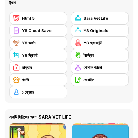
ট্যাগ
Html 5
Sara Vet Life
Y8 Cloud Save
Y8 Originals
Y8 অর্জন
Y8 অ্যাকাউন্ট
Y8 স্ক্রিনশট
টাচস্ক্রিন
ডাক্তার
পোশাক পরানো
প্রাণী
মোবাইল
১ প্লেয়ার
একটি সিরিজের অংশ: SARA VET LIFE