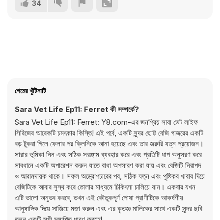
34
গেমের খুঁটিনাটি
Sara Vet Life Ep11: Ferret কী সম্পর্কে?
Sara Vet Life Ep11: Ferret: Y8.com-এর জনপ্রিয় সারা ভেট লাইফ
সিরিজের আরেকটি চমৎকার কিস্তি! এই পর্বে, একটি সুন্দর ছোট্ট বেজি গাজরের একটি
বড় টুকরা গিলে ফেলার পর ক্লিনিকে আনা হয়েছে এবং তার জরুরি যত্ন প্রয়োজন।
সারার ভূমিকা নিন এবং সঠিক সরঞ্জাম ব্যবহার করে এবং প্রতিটি ধাপ অনুসরণ করে
সাবধানে একটি অপারেশন করুন যাতে বাধা অপসারণ করা যায় এবং বেজিটি নিরাপদ
ও আরামদায়ক থাকে। সফল অস্ত্রোপচারের পর, সঠিক যত্ন এবং পুষ্টিকর খাবার দিয়ে
বেজিটিকে আবার সুস্থ করে তোলার মাধ্যমে চিকিৎসা চালিয়ে যান। একবার যখন
এটি ভালো অনুভব করবে, তখন এই কৌতুকপূর্ণ পোষা প্রাণীটিকে আকর্ষণীয়
আনুষাঙ্গিক দিয়ে সাজিয়ে মজা করুন এবং এর কৃতজ্ঞ মালিকের সাথে একটি সুন্দর ছবি
তুলুন একটি সুখী সমাপ্তি ধারণ করতে!