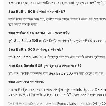
আপনার বহর ধ্বংস করার আগে প্রতিপক্ষের বহর ধ্বংস করাই মূল লক্ষ্য। আপনি প্যাটার্ন 
Sea Battle 505 এ আমরা আসলে কী করি?
আপনি গ্রিড স্থানাঙ্ক বেছে নেন, লুকানো শত্রু জাহাজ আক্রমণ করেন এবং পুরো বহরকে ড
মতো ক্ষমতা ব্যবহার করেন।
আমরা মোবাইলে Sea Battle 505 খেলতে পারি?
হ্যাঁ, Sea Battle 505 মোবাইল ডিভাইসের পাশাপাশি ডেস্কটপ কম্পিউটারেও খেলা 
Sea Battle 505 কি বিনামূল্যে খেলা যায়?
হ্যাঁ, Sea Battle 505 Y8 এ বিনামূল্যে খেলা যায় এবং সরাসরি আপনার ব্রাউজারে
আমরা Sea Battle 505 ফুল স্ক্রিন মোডে খেলতে পারব কি?
হ্যাঁ, আরও মজাদার অভিজ্ঞতার জন্য Sea Battle 505 ফুল স্ক্রিন মোডে খেলা যাবে।
আমরা এরপর কোন গেম খেলবো?
আমাদের
টাচস্ক্রিন গেমস
সেকশনে আরও গেম খুঁজে দেখুন এবং
Into Space 3 - Xm
এর মতো জনপ্রিয় টাইটেলগুলি আবিষ্কার করুন - যা Y8 গেমসে তাৎক্ষণিকভাবে খেলার
বিভাগ:
কৌশল এবং প্রতিরক্ষা গেমস
ডেভেলপার:
Fennec Labs
যুক্ত হয়েছে
04 জুন 2