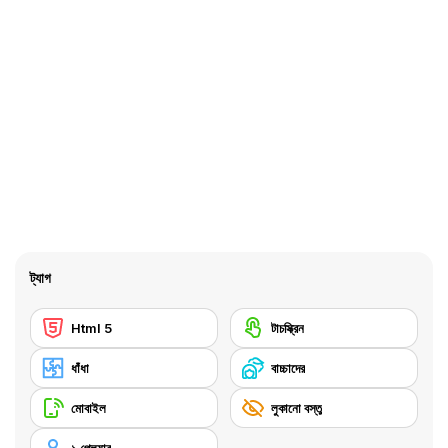
ট্যাগ
Html 5
টাচস্ক্রিন
ধাঁধা
বাচ্চাদের
মোবাইল
লুকানো বস্তু