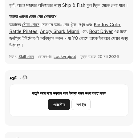
হ্যাঁ, আরও মজাদার অভিজ্ঞতার জন্য Ship & Fish ফুল স্ক্রিন মোডে খেলা যাবে।
আমরা এরপর কোন গেম খেলবো?
আমাদের
নৌকা গেমস
সেকশনে আরও গেম খুঁজে দেখুন এবং
Kristov Colin
,
Battle Pirates
,
Angry Shark Miami
, এবং
Boat Driver
এর মতো
জনপ্রিয় টাইটেলগুলি আবিষ্কার করুন - যা Y8 গেমসে তাৎক্ষণিকভাবে খেলার জন্য
উপলব্ধ।
বিভাগ:
Skill গেমস
ডেভেলপার:
Luckyrajput
যুক্ত হয়েছে
20 মার্চ 2026
কমেন্ট
কমেন্ট করার জন্য অনুগ্রহ করে নিবন্ধন করুন অথবা লগইন করুন
রেজিস্টার
লগ ইন