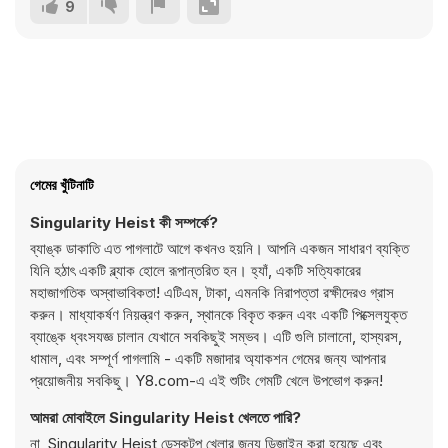
9
গেমের খুঁটিনাটি
Singularity Heist কী সম্পর্কে?
ব্যাঙ্ক ডাকাতি এত পাগলাটে আগে কখনও হয়নি। আপনি একজন সাধারণ ব্যক্তি
যিনি হঠাৎ একটি ব্ল্যাক হোলে রূপান্তরিত হন। হ্যাঁ, একটি সত্যিকারের
মহাজাগতিক অস্বাভাবিকতা! এটিএম, টাকা, এমনকি নিরাপত্তা রক্ষীদেরও গ্রাস
করুন। মাধ্যাকর্ষণ নিয়ন্ত্রণ করুন, স্থানকে বিকৃত করুন এবং একটি পিক্সেলযুক্ত
ব্যাঙ্কে ধ্বংসযজ্ঞ চালান যেখানে সবকিছুই সম্ভব। এটি গুলি চালানো, হাস্যরস,
ধামাল, এবং সম্পূর্ণ পাগলামি - একটি মজাদার অ্যাকশন গেমের জন্য আপনার
প্রয়োজনীয় সবকিছু। Y8.com-এ এই শুটিং গেমটি খেলে উপভোগ করুন!
আমরা মোবাইলে Singularity Heist খেলতে পারি?
না, Singularity Heist ডেস্কটপ খেলার জন্য ডিজাইন করা হয়েছে এবং