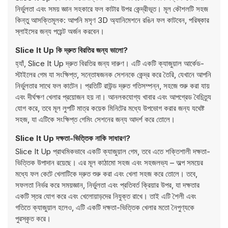
নির্ভুলতা এবং সময় জ্ঞান সহকারে ফল কাটার উপর কেন্দ্রীভূত। মূল কৌশলটি সহজ
কিন্তু আসক্তিমূলক: আপনি মসৃণ 3D অ্যানিমেশনে রঙিন ফল কাটবেন, পরিষ্কার
স্লাইসের জন্য পয়েন্ট অর্জন করবেন।
Slice It Up কি দ্রুত বিরতির জন্য ভালো?
হ্যাঁ, Slice It Up দ্রুত বিরতির জন্য দারুণ। এটি একটি ক্যাজুয়াল আর্কেড-
স্টাইলের গেম যা সংক্ষিপ্ত, সন্তোষজনক সেশনকে কেন্দ্র করে তৈরি, যেখানে আপনি
নির্ভুলতার সাথে ফল কাটেন। প্রতিটি রাউন্ড দ্রুত গতিসম্পন্ন, সহজে শুরু করা যায়
এবং দীর্ঘক্ষণ খেলার প্রয়োজন হয় না। আনলকযোগ্য খাবার এবং আপগ্রেড বৈচিত্র্য
যোগ করে, তবে মূল লুপটি মাত্র কয়েক মিনিটের মধ্যে উপভোগ করার জন্য যথেষ্ট
সহজ, যা এটিকে সংক্ষিপ্ত গেমিং সেশনের জন্য আদর্শ করে তোলে।
Slice It Up দক্ষতা-ভিত্তিক নাকি সাধারণ?
Slice It Up প্রাথমিকভাবে একটি ক্যাজুয়াল গেম, তবে এতে শক্তিশালী দক্ষতা-
ভিত্তিক উপাদান রয়েছে। এর মূল কাঠামো সহজ এবং সহজলভ্য – অল্প সময়ের
মধ্যে ফল কেটে খেলাটিকে দ্রুত শুরু করা এবং খেলা সহজ করে তোলে। তবে,
সফলতা নির্ভর করে সময়জ্ঞান, নির্ভুলতা এবং প্রতিবর্ত ক্রিয়ার উপর, যা দক্ষতার
একটি স্তর যোগ করে এবং খেলোয়াড়দের নিযুক্ত রাখে। তাই এটি শৈলী এবং
গতিতে ক্যাজুয়াল হলেও, এটি একটি দক্ষতা-ভিত্তিক খেলার মতো নৈপুণ্যকে
পুরস্কৃত করে।