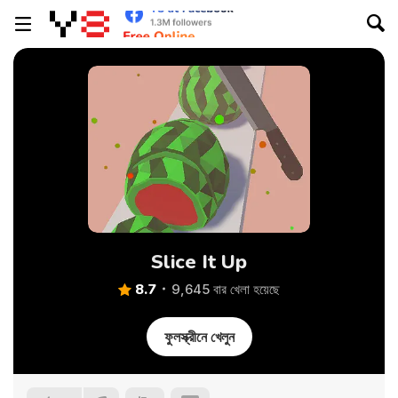
Slice It Up
8.7
9,645 বার খেলা হয়েছে
ফুলস্ক্রীনে খেলুন