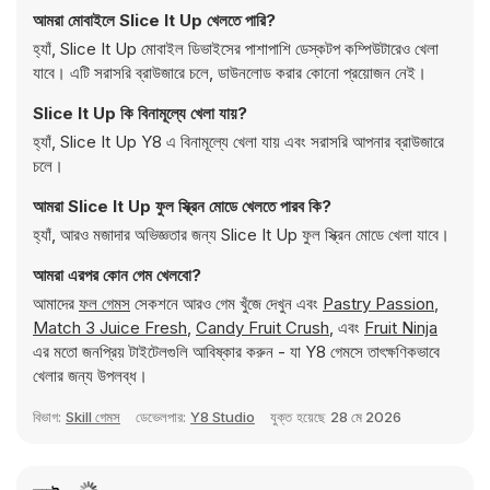
আমরা মোবাইলে Slice It Up খেলতে পারি?
হ্যাঁ, Slice It Up মোবাইল ডিভাইসের পাশাপাশি ডেস্কটপ কম্পিউটারেও খেলা
যাবে। এটি সরাসরি ব্রাউজারে চলে, ডাউনলোড করার কোনো প্রয়োজন নেই।
Slice It Up কি বিনামূল্যে খেলা যায়?
হ্যাঁ, Slice It Up Y8 এ বিনামূল্যে খেলা যায় এবং সরাসরি আপনার ব্রাউজারে
চলে।
আমরা Slice It Up ফুল স্ক্রিন মোডে খেলতে পারব কি?
হ্যাঁ, আরও মজাদার অভিজ্ঞতার জন্য Slice It Up ফুল স্ক্রিন মোডে খেলা যাবে।
আমরা এরপর কোন গেম খেলবো?
আমাদের
ফল গেমস
সেকশনে আরও গেম খুঁজে দেখুন এবং
Pastry Passion
,
Match 3 Juice Fresh
,
Candy Fruit Crush
, এবং
Fruit Ninja
এর মতো জনপ্রিয় টাইটেলগুলি আবিষ্কার করুন - যা Y8 গেমসে তাৎক্ষণিকভাবে
খেলার জন্য উপলব্ধ।
বিভাগ:
Skill গেমস
ডেভেলপার:
Y8 Studio
যুক্ত হয়েছে
28 মে 2026