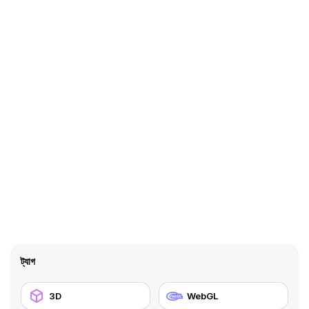
ট্যাগ
3D
WebGL