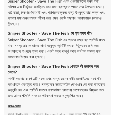
Sniper Shooter - Save The Fish এমন খেলোয়াড়দের জন্য যারা
কৌশল এবং নির্ভুলতা একত্রিত করে এমন ক্যাজুয়াল পাজল গেম উপভোগ করেন।
এটি বাচ্চা, কিশোর-কিশোরী এবং প্রাপ্তবয়স্কদের জন্য উপযুক্ত যারা লক্ষ্য এবং
সমস্যা সমাধানের দক্ষতা পরীক্ষা করে এমন একটি মজাদার, আরামদায়ক চ্যালেঞ্জ
খুঁজছেন।
Sniper Shooter - Save The Fish এর মূল লক্ষ্য কী?
Sniper Shooter - Save The Fish এর প্রধান লক্ষ্য হল প্রতিটি স্তরে
থাকা সমস্ত মাছকে তাদের সাথে সংযুক্ত প্রতিটি বলকে নির্ভুলভাবে গুলি করে
অপসারণের মাধ্যমে মুক্ত করা। একটি স্তর সম্পূর্ণ করার অর্থ হল সমস্ত মাছ
সফলভাবে উদ্ধার করা হয়েছে।
Sniper Shooter - Save The Fish খেলাকে কী মজাদার করে
তোলে?
গেমটি মজাদার কারণ এটি সহজ অথচ সন্তোষজনক শুটিং মেকানিক্সের সাথে ধাঁধা
সমাধানকে একত্রিত করে। সমস্ত বল সরাতে সঠিক কোণগুলি বের করা সাফল্যের
অনুভূতি দেয় এবং প্রতিটি স্তরের ক্রমবর্ধমান চ্যালেঞ্জ খেলোয়াড়দের নিযুক্ত রাখে
এবং তাদের শটগুলি সাবধানে পরিকল্পনা করতে অনুপ্রাণিত করে।
আরও দেখান
বিভাগ:
Skill গেমস
ডেভেলপার:
Fennec Labs
যুক্ত হয়েছে
25 মার্চ 2026