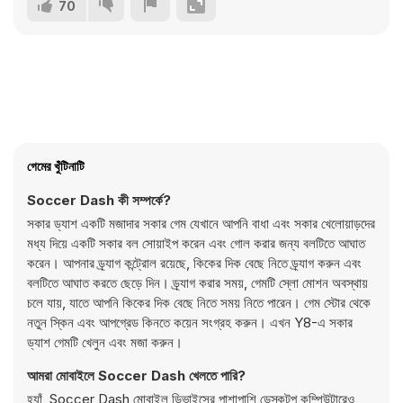
70
গেমের খুঁটিনাটি
Soccer Dash কী সম্পর্কে?
সকার ড্যাশ একটি মজাদার সকার গেম যেখানে আপনি বাধা এবং সকার খেলোয়াড়দের
মধ্য দিয়ে একটি সকার বল সোয়াইপ করেন এবং গোল করার জন্য বলটিতে আঘাত
করেন। আপনার ড্র্যাগ কন্ট্রোল রয়েছে, কিকের দিক বেছে নিতে ড্র্যাগ করুন এবং
বলটিতে আঘাত করতে ছেড়ে দিন। ড্র্যাগ করার সময়, গেমটি স্লো মোশন অবস্থায়
চলে যায়, যাতে আপনি কিকের দিক বেছে নিতে সময় নিতে পারেন। গেম স্টোর থেকে
নতুন স্কিন এবং আপগ্রেড কিনতে কয়েন সংগ্রহ করুন। এখন Y8-এ সকার
ড্যাশ গেমটি খেলুন এবং মজা করুন।
আমরা মোবাইলে Soccer Dash খেলতে পারি?
হ্যাঁ, Soccer Dash মোবাইল ডিভাইসের পাশাপাশি ডেস্কটপ কম্পিউটারেও