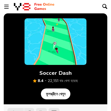
Soccer Dash
8.4
22,151 বার খেলা হয়েছে
ফুলস্ক্রীনে খেলুন