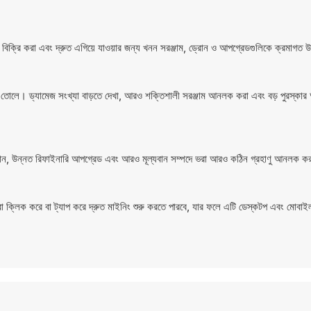
 বিক্রি করা এবং দ্রুত এগিয়ে যাওয়ার জন্য খনন সরঞ্জাম, ড্রোন ও আপগ্রেডগুলিকে ক্রমাগত
োলে। ড্যামেজ সংখ্যা বাড়তে দেখা, আরও শক্তিশালী সরঞ্জাম আনলক করা এবং বড় পুরস্কার 
 ড্রোন, উন্নত রিফাইনারি আপগ্রেড এবং আরও মূল্যবান সম্পদে ভরা আরও কঠিন গ্রহাণু আনলক ক
োয়াড়রা ক্লিক করে বা ট্যাপ করে দ্রুত মাইনিং শুরু করতে পারবে, যার ফলে এটি ডেস্কটপ এবং মোব