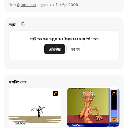
বিভাগ:
Sports গেমস
যুক্ত হয়েছে
11 এপ্রিল 2008
কমেন্ট
কমেন্ট করার জন্য অনুগ্রহ করে নিবন্ধন করুন অথবা লগইন করুন
রেজিস্টার
লগ ইন
সম্পর্কিত গেমস