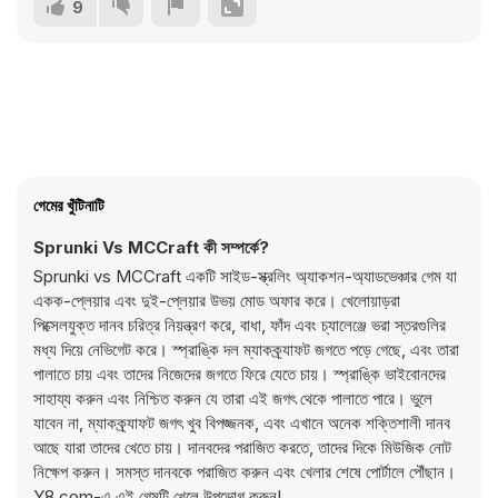
9
গেমের খুঁটিনাটি
Sprunki Vs MCCraft কী সম্পর্কে?
Sprunki vs MCCraft একটি সাইড-স্ক্রলিং অ্যাকশন-অ্যাডভেঞ্চার গেম যা
একক-প্লেয়ার এবং দুই-প্লেয়ার উভয় মোড অফার করে। খেলোয়াড়রা
পিক্সেলযুক্ত দানব চরিত্র নিয়ন্ত্রণ করে, বাধা, ফাঁদ এবং চ্যালেঞ্জে ভরা স্তরগুলির
মধ্য দিয়ে নেভিগেট করে। স্প্রাঙ্কি দল ম্যাকক্র্যাফট জগতে পড়ে গেছে, এবং তারা
পালাতে চায় এবং তাদের নিজেদের জগতে ফিরে যেতে চায়। স্প্রাঙ্কি ভাইবোনদের
সাহায্য করুন এবং নিশ্চিত করুন যে তারা এই জগৎ থেকে পালাতে পারে। ভুলে
যাবেন না, ম্যাকক্র্যাফট জগৎ খুব বিপজ্জনক, এবং এখানে অনেক শক্তিশালী দানব
আছে যারা তাদের খেতে চায়। দানবদের পরাজিত করতে, তাদের দিকে মিউজিক নোট
নিক্ষেপ করুন। সমস্ত দানবকে পরাজিত করুন এবং খেলার শেষে পোর্টালে পৌঁছান।
Y8.com-এ এই গেমটি খেলে উপভোগ করুন!