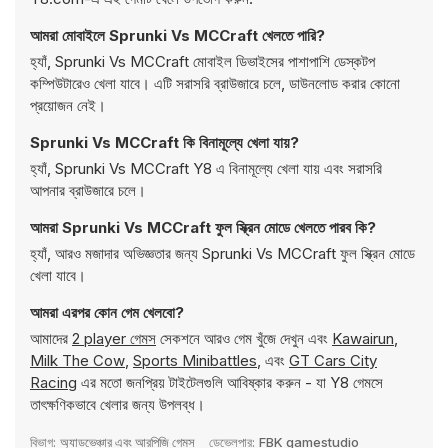
আমরা মোবাইলে Sprunki Vs MCCraft খেলতে পারি?
হ্যাঁ, Sprunki Vs MCCraft মোবাইল ডিভাইসের পাশাপাশি ডেস্কটপ
কম্পিউটারেও খেলা যাবে। এটি সরাসরি ব্রাউজারে চলে, ডাউনলোড করার কোনো
প্রয়োজন নেই।
Sprunki Vs MCCraft কি বিনামূল্যে খেলা যায়?
হ্যাঁ, Sprunki Vs MCCraft Y8 এ বিনামূল্যে খেলা যায় এবং সরাসরি
আপনার ব্রাউজারে চলে।
আমরা Sprunki Vs MCCraft ফুল স্ক্রিন মোডে খেলতে পারব কি?
হ্যাঁ, আরও মজাদার অভিজ্ঞতার জন্য Sprunki Vs MCCraft ফুল স্ক্রিন মোডে
খেলা যাবে।
আমরা এরপর কোন গেম খেলবো?
আমাদের
2 player গেমস
সেকশনে আরও গেম খুঁজে দেখুন এবং
Kawairun
,
Milk The Cow
,
Sports Minibattles
, এবং
GT Cars City
Racing
এর মতো জনপ্রিয় টাইটেলগুলি আবিষ্কার করুন - যা Y8 গেমসে
তাৎক্ষণিকভাবে খেলার জন্য উপলব্ধ।
বিভাগ:
অ্যাডভেঞ্চার এবং আরপিজি গেমস
ডেভেলপার:
FBK gamestudio