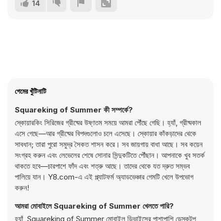
14
গেমের খুঁটিনাটি
Squareking of Summer কী সম্পর্কে?
স্কোয়ারকিং সিরিজের গ্রীষ্মের উষ্ণতম সময়ে আমরা পৌঁছে গেছি। হ্যাঁ, গ্রীষ্মকাল
এসে গেছে—আর গ্রীষ্মের বিপদগুলোও চলে এসেছে। স্কোয়ার কাঁকড়াদের থেকে
সাবধান; তারা পুরো সমুদ্র সৈকত শাসন করে। সব জায়গায় বাধা আছে। সব কয়েন
সংগ্রহ করুন এবং লেভেলের শেষে সোনার সিন্দুকটিতে পৌঁছান। আপনাকে খুব সতর্ক
থাকতে হবে—চারপাশে ফাঁদ এবং শত্রু আছে। তাদের থেকে যত দ্রুত সম্ভব
পালিয়ে যান। Y8.com-এ এই প্ল্যাটফর্ম অ্যাডভেঞ্চার গেমটি খেলে উপভোগ
করুন!
আমরা মোবাইলে Squareking of Summer খেলতে পারি?
হ্যাঁ, Squareking of Summer মোবাইল ডিভাইসের পাশাপাশি ডেস্কটপ