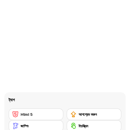
ট্যাগ
Html 5
আপগ্রেড করুন
জাম্পিং
টাচস্ক্রিন