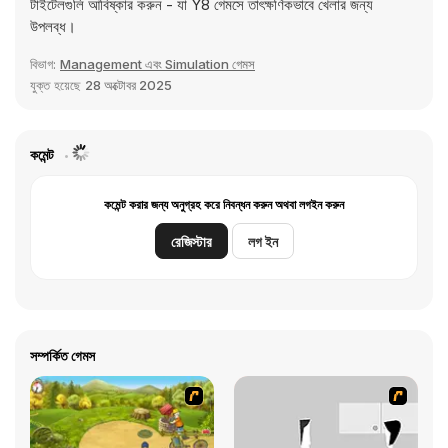
টাইটেলগুলি আবিষ্কার করুন - যা Y8 গেমসে তাৎক্ষণিকভাবে খেলার জন্য
উপলব্ধ।
বিভাগ:
Management এবং Simulation গেমস
যুক্ত হয়েছে
28 অক্টোবর 2025
কমেন্ট
কমেন্ট করার জন্য অনুগ্রহ করে নিবন্ধন করুন অথবা লগইন করুন
রেজিস্টার
লগ ইন
সম্পর্কিত গেমস