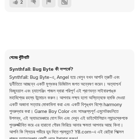
2
গেমের খুঁটিনাটি
Synthfall: Bug Byte কী সম্পর্কে?
Synthfall: Bug Byte-এ, Angel হয়ে খেলুন যখন আপনি ত্রুটি এবং
দুর্নীতিতে আচ্ছন্ন একটি মুগ্ধকর ডিজিটাল জগত অন্বেষণ করেন। অত্যাশ্চর্য
ভিজ্যুয়াল এবং চ্যালেঞ্জিং পাজল দ্বারা পরিপূর্ণ এই প্রাণবন্ত সাইবারপাঙ্ক
মহাবিশ্বের রহস্য উন্মোচন করুন। আপনার লক্ষ্য হলো অস্তিত্বকে হুমকি দেওয়া
একটি অজানা সত্তার মোকাবিলা করা এবং একটি বিশৃঙ্খল বিশ্বে harmony
পুনরুদ্ধার করা। Game Boy Color এবং সামঞ্জস্যপূর্ণ এমুলেটরগুলিতে
উপলব্ধ, এই অ্যাডভেঞ্চারে যোগ দিন এবং দেখুন এই ডাইস্টোপিয়ান ল্যান্ডস্কেপকে
পুনরুজ্জীবিত করে এর হারানো গৌরব ফিরিয়ে আনার ক্ষমতা আপনার আছে কিনা।
আপনি কি গ্লিচের গভীরে ডুব দিতে প্রস্তুত? Y8.com-এ এই রেট্রো পিক্সেল
পাজল অ্যাডভেঞ্চার গেমটি খেলে উপভোগ করুন!