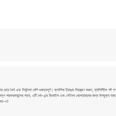
়ে ধৈর্য এবং নির্ভুলতা বেশি গুরুত্বপূর্ণ। ক্লাসিক ট্যাঙ্ক নিয়ন্ত্রণ করুন, ব্যালিস্টিক শট গণ
ং মসৃণ পারফরম্যান্সের সাথে, এটি লো-এন্ড ডিভাইস এবং সেইসব খেলোয়াড়দের জন্য উপযুক্ত যার
com-এ!