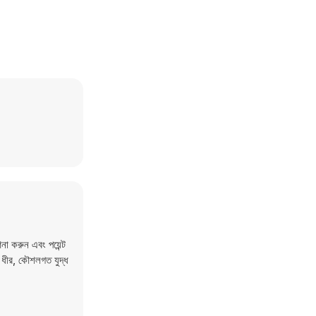
না করুন এবং পয়েন্ট
া ধীর, কৌশলগত যুদ্ধ