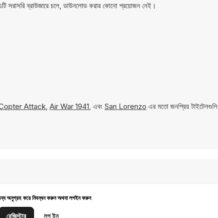
এটি সরাসরি ব্রাউজারে চলে, ডাউনলোড করার কোনো প্রয়োজন নেই।
Copter Attack
,
Air War 1941
, এবং
San Lorenzo
এর মতো জনপ্রিয় টাইটেলগুলি
জন্য অনুগ্রহ করে নিবন্ধন করুন অথবা লগইন করুন
রেজিস্টার
লগ ইন