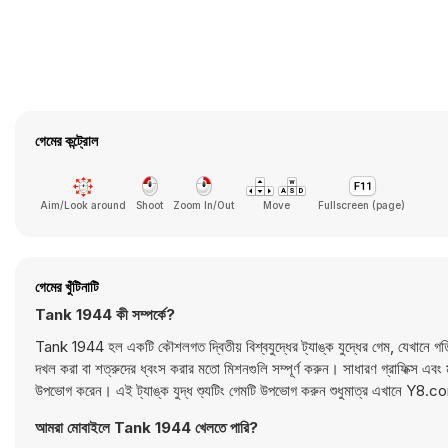
গেমের কন্ট্রোল
Aim/Look around
Shoot
Zoom In/Out
Move
Fullscreen (page)
গেমের খুঁটিনাটি
Tank 1944 কী সম্পর্কে?
Tank 1944 হল একটি কৌশলগত দ্বিতীয় বিশ্বযুদ্ধের ট্যাঙ্ক যুদ্ধের গেম, যেখানে গতির চেয
দখল করা বা শত্রুদের ধ্বংস করার মতো মিশনগুলি সম্পূর্ণ করুন। সাধারণ গ্রাফিক্স এব
উপভোগ করেন। এই ট্যাঙ্ক যুদ্ধ শ্যুটিং গেমটি উপভোগ করুন শুধুমাত্র এখানে Y8.
আমরা মোবাইলে Tank 1944 খেলতে পারি?