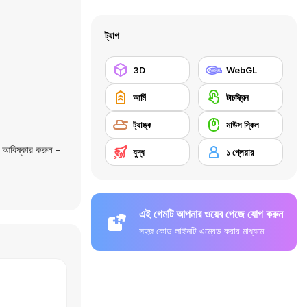
ট্যাগ
3D
WebGL
আর্মি
টাচস্ক্রিন
ট্যাঙ্ক
মাউস স্কিল
 আবিষ্কার করুন -
যুদ্ধ
১ প্লেয়ার
এই গেমটি আপনার ওয়েব পেজে যোগ করুন
সহজ কোড লাইনটি এম্বেড করার মাধ্যমে