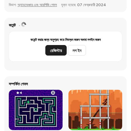
বিভাগ:
অ্যাডভেঞ্চার এবং আরপিজি গেমস
যুক্ত হয়েছে
07 ফেব্রুয়ারী 2024
কমেন্ট
কমেন্ট করার জন্য অনুগ্রহ করে নিবন্ধন করুন অথবা লগইন করুন
রেজিস্টার
লগ ইন
সম্পর্কিত গেমস