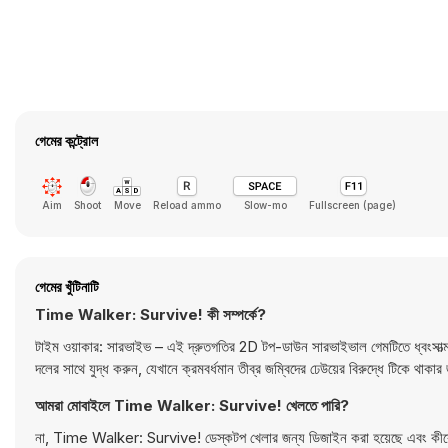
গেমের কন্ট্রোল
Aim
Shoot
Move
Reload ammo
Slow-mo
Fullscreen (page)
গেমের খুঁটিনাটি
Time Walker: Survive! কী সম্পর্কে?
টাইম ওয়াকার: সারভাইভ – এই দ্রুতগতির 2D টপ-ডাউন সারভাইভাল গেমটিতে ধ্বংসাত্মক ভ
দলের সাথে যুদ্ধ করুন, যেখানে ক্রমবর্ধমান তীব্র জম্বিদের ঢেউয়ের বিরুদ্ধে টিক
আমরা মোবাইলে Time Walker: Survive! খেলতে পারি?
না, Time Walker: Survive! ডেস্কটপ খেলার জন্য ডিজাইন করা হয়েছে এবং কীবোর্