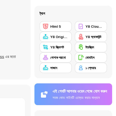
ট্যাগ
Html 5
Y8 Cloud Save
Y8 Originals
Y8 অ্যাকাউন্ট
Y8 স্ক্রিনশট
টাচস্ক্রিন
ess
এর মতো
পোশাক পরানো
মোবাইল
সাজান
১ প্লেয়ার
এই গেমটি আপনার ওয়েব পেজে যোগ করুন
সহজ কোড লাইনটি এম্বেড করার মাধ্যমে