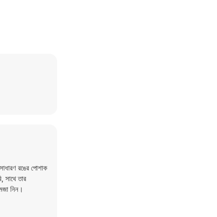
অসাধারণ রঙের পোশাক
ি, সাথে তার
 মজা নিন।