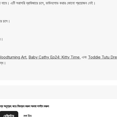
া যাবে। এটি সরাসরি ব্রাউজারে চলে, ডাউনলোড করার কোনো প্রয়োজন নেই।
রে চলে।
বে।
oodturning Art
,
Baby Cathy Ep24: Kitty Time
, এবং
Toddie Tutu Dr
লব্ধ।
জন্য অনুগ্রহ করে নিবন্ধন করুন অথবা লগইন করুন
রেজিস্টার
লগ ইন