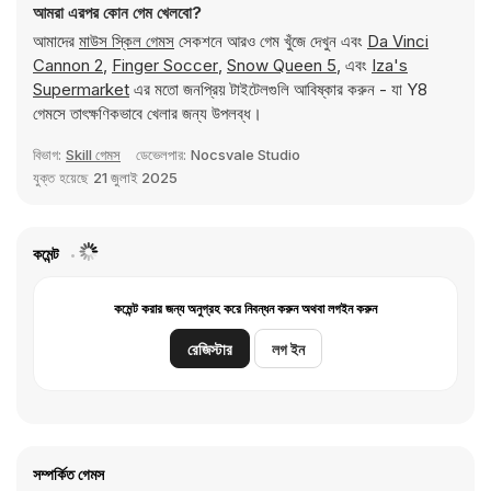
আমরা এরপর কোন গেম খেলবো?
আমাদের
মাউস স্কিল গেমস
সেকশনে আরও গেম খুঁজে দেখুন এবং
Da Vinci
Cannon 2
,
Finger Soccer
,
Snow Queen 5
, এবং
Iza's
Supermarket
এর মতো জনপ্রিয় টাইটেলগুলি আবিষ্কার করুন - যা Y8
গেমসে তাৎক্ষণিকভাবে খেলার জন্য উপলব্ধ।
বিভাগ:
Skill গেমস
ডেভেলপার:
Nocsvale Studio
যুক্ত হয়েছে
21 জুলাই 2025
কমেন্ট
কমেন্ট করার জন্য অনুগ্রহ করে নিবন্ধন করুন অথবা লগইন করুন
রেজিস্টার
লগ ইন
সম্পর্কিত গেমস