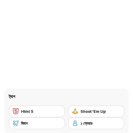
ট্যাগ
Html 5
Shoot 'Em Up
বিমান
১ প্লেয়ার