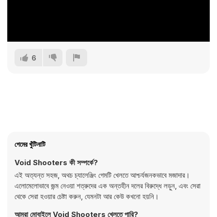
6
গেমের খুঁটিনাটি
Void Shooters কী সম্পর্কে?
এই অত্যন্ত সহজ, অথচ চ্যালেঞ্জিং গেমটি খেলতে আশ্চর্যজনকভাবে মজাদার।
এলোমেলোভাবে জন্ম নেওয়া শত্রুদের এক অন্তহীন দলের বিরুদ্ধে লড়ুন, এবং সেরা
থেকে সেরা হওয়ার চেষ্টা করুন, যেমনটা আর কেউ কখনো হয়নি।
আমরা মোবাইলে Void Shooters খেলতে পারি?