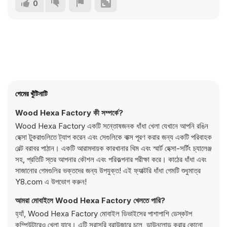
0
গেমের খুঁটিনাটি
Wood Hexa Factory কী সম্পর্কে?
Wood Hexa Factory একটি সন্তোষজনক ধাঁধা খেলা যেখানে আপনি রঙিন
হেক্সা টুকরাগুলিতে ট্যাপ করেন এবং সেগুলিকে বাক্স পূরণ করার জন্য একটি পরিবাহক
বেল্ট বরাবর পাঠান। একটি আরামদায়ক কারখানার থিম এবং স্মার্ট হেক্সা-সর্টিং চ্যালেঞ্জ
সহ, প্রতিটি স্তর আপনার কৌশল এবং পরিকল্পনার পরীক্ষা করে। কাঠের ধাঁধা এবং
সাজানোর গেমগুলির ভক্তদের জন্য উপযুক্ত! এই ফ্যাক্টরি ধাঁধা গেমটি শুধুমাত্র
Y8.com এ উপভোগ করুন!
আমরা মোবাইলে Wood Hexa Factory খেলতে পারি?
হ্যাঁ, Wood Hexa Factory মোবাইল ডিভাইসের পাশাপাশি ডেস্কটপ
কম্পিউটারেও খেলা যাবে। এটি সরাসরি ব্রাউজারে চলে, ডাউনলোড করার কোনো