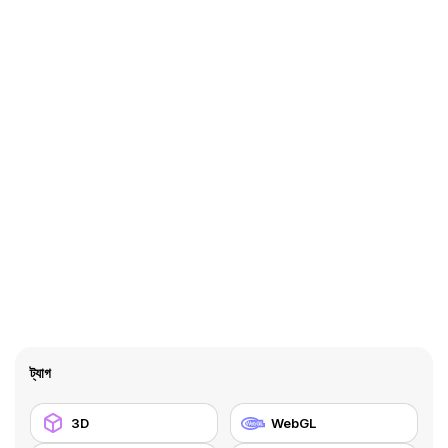
ট্যাগ
3D
WebGL