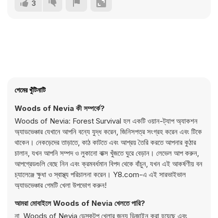
3
গেমের খুঁটিনাটি
Woods of Nevia কী সম্পর্কে?
Woods of Nevia: Forest Survival হল একটি ওয়ান-ট্যাপ অ্যাকশন
অ্যাডভেঞ্চার যেখানে আপনি বন্যে যুদ্ধ করেন, জিনিসপত্র সংগ্রহ করেন এবং টিকে
থাকেন। নেকড়েদের তাড়াতে, কাঠ কাটতে এবং আশ্রয় তৈরি করতে আপনার কুঠার
চালান, যখন আপনি সম্পদ ও লুকানো বাক্স খুঁজতে ঘুরে বেড়ান। লেভেল আপ করুন,
আপগ্রেডগুলি বেছে নিন এবং ক্রমবর্ধমান বিপদ থেকে বাঁচুন, যখন এই আকর্ষণীয় বন
চ্যালেঞ্জে ক্ষুধা ও স্বাস্থ্য পরিচালনা করেন। Y8.com-এ এই সারভাইভাল
অ্যাডভেঞ্চার গেমটি খেলা উপভোগ করুন!
আমরা মোবাইলে Woods of Nevia খেলতে পারি?
না, Woods of Nevia ডেস্কটপ খেলার জন্য ডিজাইন করা হয়েছে এবং