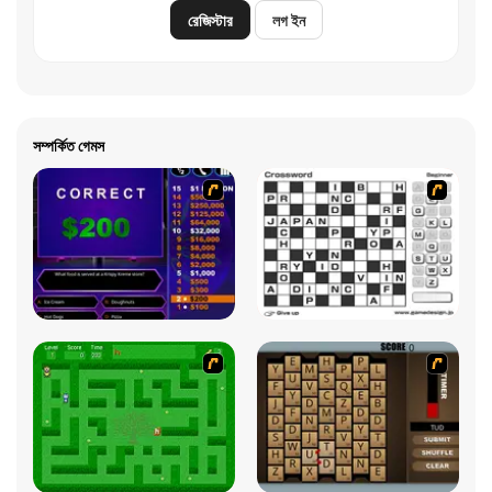
রেজিস্টার
লগ ইন
সম্পর্কিত গেমস