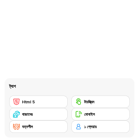
ট্যাগ
Html 5
টাচস্ক্রিন
বাচ্চাদের
মোবাইল
যত্নশীল
১ প্লেয়ার